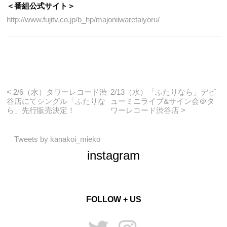
＜番組公式サイト＞
http://www.fujitv.co.jp/b_hp/majoniiwaretaiyoru/
< 2/6（水）タワーレコード渋
2/13（水）「ふたりなら」デビ
谷店にてシングル「ふたりな
ューミニライブ&サイン会＠タ
ら」先行販売決定！
ワーレコード渋谷店 >
Tweets by kanakoi_mieko
instagram
FOLLOW + US